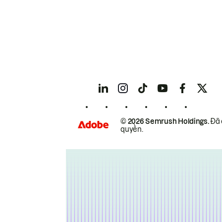
© 2026 Semrush Holdings.
Đã 
quyền.