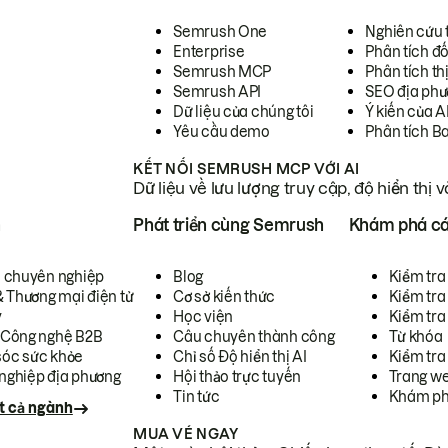
Semrush One
Nghiên cứu 
Enterprise
Phân tích đố
Semrush MCP
Phân tích th
Semrush API
SEO địa phư
Dữ liệu của chúng tôi
Ý kiến của A
Yêu cầu demo
Phân tích B
KẾT NỐI SEMRUSH MCP VỚI AI
Dữ liệu về lưu lượng truy cập, độ hiển thị 
h
Phát triển cùng Semrush
Khám phá cá
ụ chuyên nghiệp
Blog
Kiểm tra 
& Thương mại điện tử
Cơ sở kiến thức
Kiểm tra
y
Học viện
Kiểm tra
 Công nghệ B2B
Câu chuyên thành công
Từ khóa
óc sức khỏe
Chỉ số Độ hiển thị AI
Kiểm tra
nghiệp địa phương
Hội thảo trực tuyến
Trang we
Tin tức
Khám ph
t cả ngành
MUA VÉ NGAY