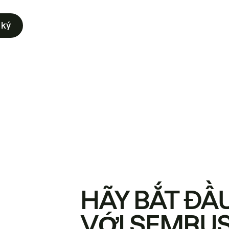
 ký
HÃY BẮT ĐẦ
VỚI SEMRU