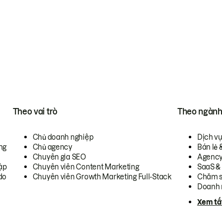
Theo vai trò
Theo ngàn
Chủ doanh nghiệp
Dịch v
ng
Chủ agency
Bán lẻ 
Chuyên gia SEO
Agenc
ập
Chuyên viên Content Marketing
SaaS &
do
Chuyên viên Growth Marketing Full-Stack
Chăm s
Doanh 
Xem tấ