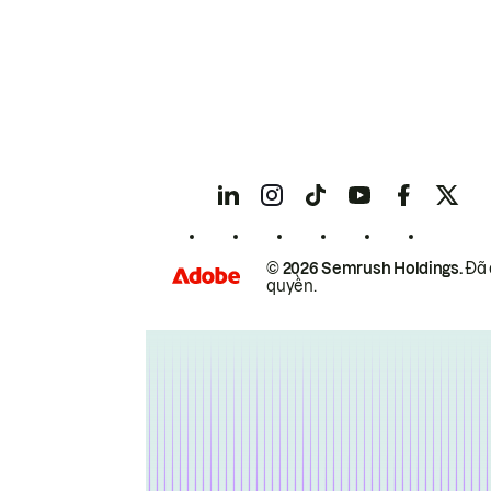
© 2026 Semrush Holdings.
Đã 
quyền.