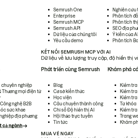
Semrush One
Nghiên cứu 
Enterprise
Phân tích đố
Semrush MCP
Phân tích th
Semrush API
SEO địa phư
Dữ liệu của chúng tôi
Ý kiến của A
Yêu cầu demo
Phân tích B
KẾT NỐI SEMRUSH MCP VỚI AI
Dữ liệu về lưu lượng truy cập, độ hiển thị 
h
Phát triển cùng Semrush
Khám phá cá
ụ chuyên nghiệp
Blog
Kiểm tra 
& Thương mại điện tử
Cơ sở kiến thức
Kiểm tra
y
Học viện
Kiểm tra
 Công nghệ B2B
Câu chuyên thành công
Từ khóa
óc sức khỏe
Chỉ số Độ hiển thị AI
Kiểm tra
nghiệp địa phương
Hội thảo trực tuyến
Trang we
Tin tức
Khám ph
t cả ngành
MUA VÉ NGAY