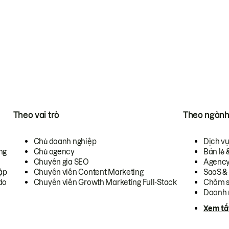
Theo vai trò
Theo ngàn
Chủ doanh nghiệp
Dịch v
ng
Chủ agency
Bán lẻ 
Chuyên gia SEO
Agenc
ập
Chuyên viên Content Marketing
SaaS &
do
Chuyên viên Growth Marketing Full-Stack
Chăm s
Doanh 
Xem tấ