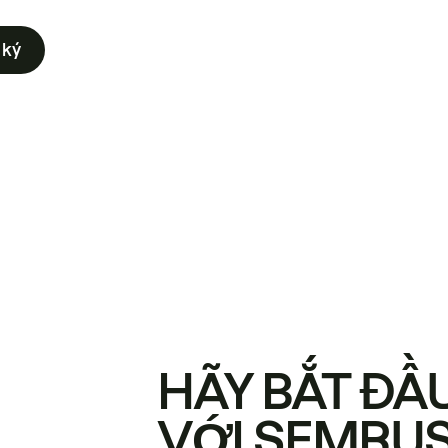
 ký
HÃY BẮT ĐẦ
VỚI SEMRU