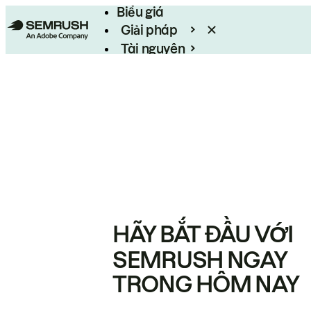
Biểu giá
Giải pháp
Tài nguyên
Enterprise
HÃY BẮT ĐẦU VỚI
SEMRUSH NGAY
TRONG HÔM NAY