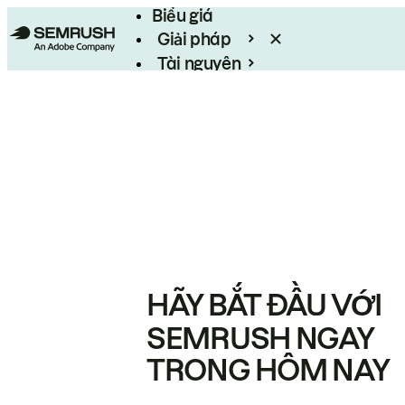
Biểu giá
Giải pháp
Tài nguyên
Enterprise
HÃY BẮT ĐẦU VỚI
SEMRUSH NGAY
TRONG HÔM NAY