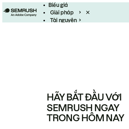
Biểu giá
Giải pháp
Tài nguyên
Enterprise
HÃY BẮT ĐẦU VỚI
SEMRUSH NGAY
TRONG HÔM NAY