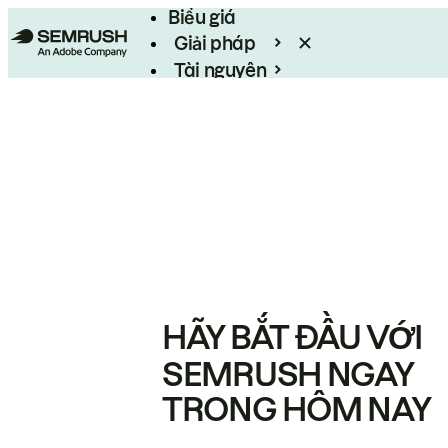
Biểu giá
Giải pháp
Tài nguyên
Enterprise
HÃY BẮT ĐẦU VỚI
SEMRUSH NGAY
TRONG HÔM NAY