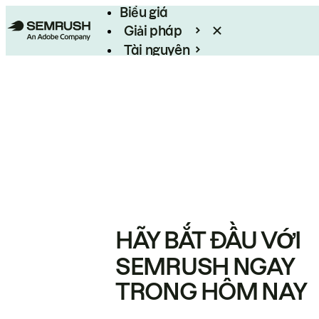
Biểu giá
Giải pháp
Tài nguyên
Enterprise
HÃY BẮT ĐẦU VỚI
SEMRUSH NGAY
TRONG HÔM NAY