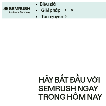
Biểu giá
Giải pháp
Tài nguyên
Enterprise
HÃY BẮT ĐẦU VỚI
SEMRUSH NGAY
TRONG HÔM NAY