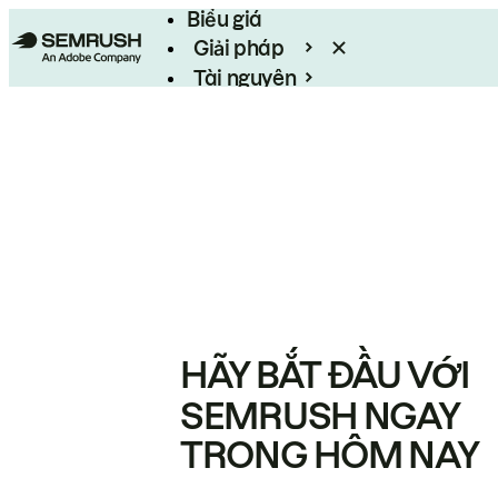
Biểu giá
Giải pháp
Tài nguyên
Enterprise
HÃY BẮT ĐẦU VỚI
SEMRUSH NGAY
TRONG HÔM NAY