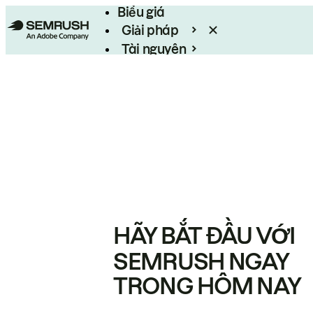
Biểu giá
Giải pháp
Tài nguyên
Enterprise
HÃY BẮT ĐẦU VỚI
SEMRUSH NGAY
TRONG HÔM NAY