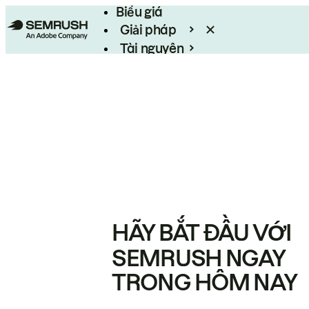
Biểu giá
Giải pháp
Tài nguyên
Enterprise
HÃY BẮT ĐẦU VỚI
SEMRUSH NGAY
TRONG HÔM NAY