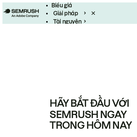
Biểu giá
Giải pháp
Tài nguyên
Enterprise
HÃY BẮT ĐẦU VỚI
SEMRUSH NGAY
TRONG HÔM NAY