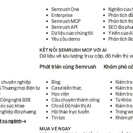
Semrush One
Nghiên cứu 
Enterprise
Phân tích đố
Semrush MCP
Phân tích th
Semrush API
SEO địa phư
Dữ liệu của chúng tôi
Ý kiến của A
Yêu cầu demo
Phân tích B
KẾT NỐI SEMRUSH MCP VỚI AI
Dữ liệu về lưu lượng truy cập, độ hiển thị 
h
Phát triển cùng Semrush
Khám phá cá
ụ chuyên nghiệp
Blog
Kiểm tra 
& Thương mại điện tử
Cơ sở kiến thức
Kiểm tra
y
Học viện
Kiểm tra
 Công nghệ B2B
Câu chuyên thành công
Từ khóa
óc sức khỏe
Chỉ số Độ hiển thị AI
Kiểm tra
nghiệp địa phương
Hội thảo trực tuyến
Trang we
Tin tức
Khám ph
t cả ngành
MUA VÉ NGAY