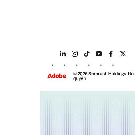
© 2026 Semrush Holdings.
Đã 
quyền.