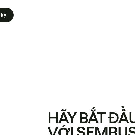
 ký
HÃY BẮT ĐẦ
VỚI SEMRU