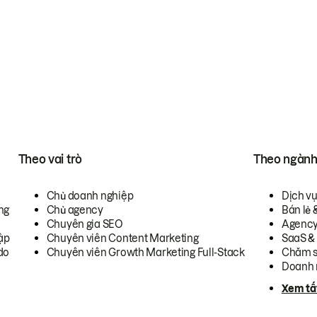
Theo vai trò
Theo ngàn
Chủ doanh nghiệp
Dịch v
ng
Chủ agency
Bán lẻ 
Chuyên gia SEO
Agenc
ập
Chuyên viên Content Marketing
SaaS &
do
Chuyên viên Growth Marketing Full-Stack
Chăm s
Doanh 
Xem tấ