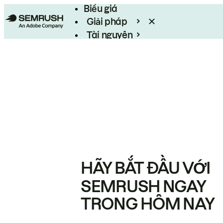
Biểu giá
Giải pháp
Tài nguyên
Enterprise
HÃY BẮT ĐẦU VỚI
SEMRUSH NGAY
TRONG HÔM NAY