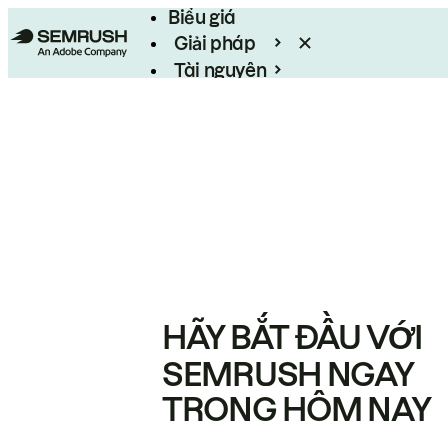
Biểu giá
Giải pháp
Tài nguyên
Enterprise
HÃY BẮT ĐẦU VỚI
SEMRUSH NGAY
TRONG HÔM NAY