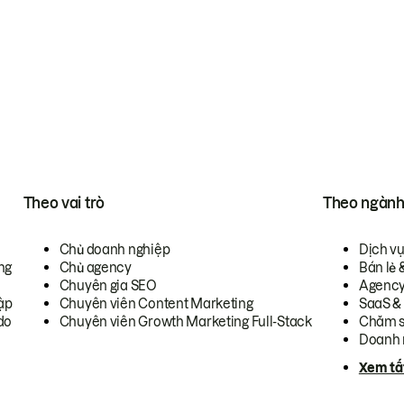
Theo vai trò
Theo ngàn
Chủ doanh nghiệp
Dịch v
ng
Chủ agency
Bán lẻ 
Chuyên gia SEO
Agenc
ập
Chuyên viên Content Marketing
SaaS &
do
Chuyên viên Growth Marketing Full-Stack
Chăm s
Doanh 
Xem tấ