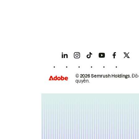
© 2026 Semrush Holdings.
Đã 
quyền.