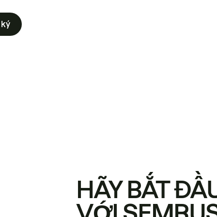
 ký
HÃY BẮT ĐẦ
VỚI SEMRU