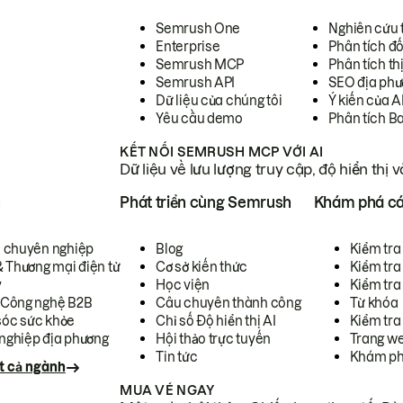
Semrush One
Nghiên cứu 
Enterprise
Phân tích đố
Semrush MCP
Phân tích th
Semrush API
SEO địa phư
Dữ liệu của chúng tôi
Ý kiến của A
Yêu cầu demo
Phân tích B
KẾT NỐI SEMRUSH MCP VỚI AI
Dữ liệu về lưu lượng truy cập, độ hiển thị 
h
Phát triển cùng Semrush
Khám phá cá
ụ chuyên nghiệp
Blog
Kiểm tra 
& Thương mại điện tử
Cơ sở kiến thức
Kiểm tra
y
Học viện
Kiểm tra
 Công nghệ B2B
Câu chuyên thành công
Từ khóa
óc sức khỏe
Chỉ số Độ hiển thị AI
Kiểm tra
nghiệp địa phương
Hội thảo trực tuyến
Trang we
Tin tức
Khám ph
t cả ngành
MUA VÉ NGAY