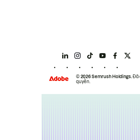
© 2026 Semrush Holdings.
Đã 
quyền.