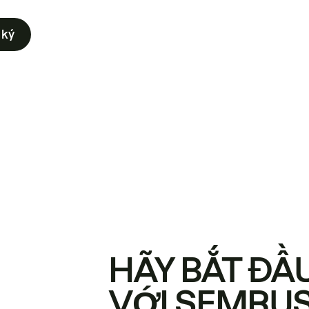
 ký
HÃY BẮT ĐẦ
VỚI SEMRU