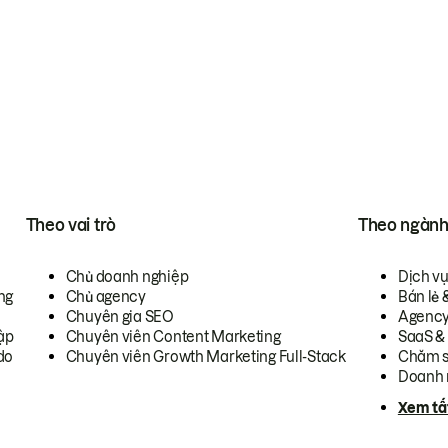
Theo vai trò
Theo ngàn
Chủ doanh nghiệp
Dịch v
ng
Chủ agency
Bán lẻ 
Chuyên gia SEO
Agenc
ập
Chuyên viên Content Marketing
SaaS &
do
Chuyên viên Growth Marketing Full-Stack
Chăm s
Doanh 
Xem tấ