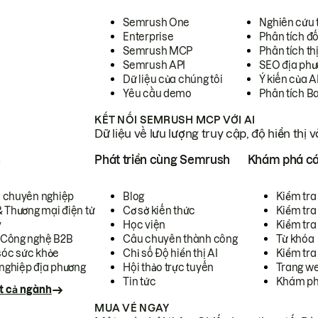
Semrush One
Nghiên cứu 
Enterprise
Phân tích đố
Semrush MCP
Phân tích th
Semrush API
SEO địa phư
Dữ liệu của chúng tôi
Ý kiến của A
Yêu cầu demo
Phân tích B
KẾT NỐI SEMRUSH MCP VỚI AI
Dữ liệu về lưu lượng truy cập, độ hiển thị 
h
Phát triển cùng Semrush
Khám phá cá
ụ chuyên nghiệp
Blog
Kiểm tra 
& Thương mại điện tử
Cơ sở kiến thức
Kiểm tra
y
Học viện
Kiểm tra
 Công nghệ B2B
Câu chuyên thành công
Từ khóa
óc sức khỏe
Chỉ số Độ hiển thị AI
Kiểm tra
nghiệp địa phương
Hội thảo trực tuyến
Trang we
Tin tức
Khám ph
t cả ngành
MUA VÉ NGAY