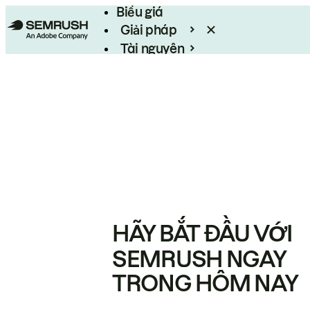
Biểu giá
Giải pháp
Tài nguyên
Enterprise
HÃY BẮT ĐẦU VỚI
SEMRUSH NGAY
TRONG HÔM NAY