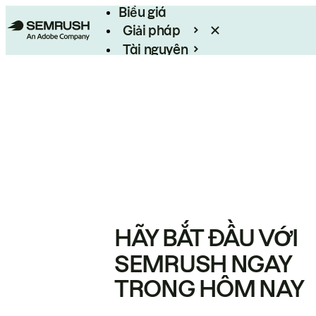
Biểu giá
Giải pháp
Tài nguyên
Enterprise
HÃY BẮT ĐẦU VỚI
SEMRUSH NGAY
TRONG HÔM NAY