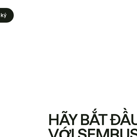
 ký
HÃY BẮT ĐẦ
VỚI SEMRU