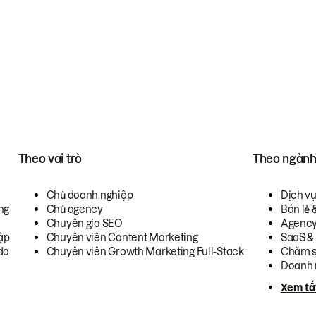
Theo vai trò
Theo ngàn
Chủ doanh nghiệp
Dịch v
ng
Chủ agency
Bán lẻ 
Chuyên gia SEO
Agenc
ập
Chuyên viên Content Marketing
SaaS &
do
Chuyên viên Growth Marketing Full-Stack
Chăm s
Doanh 
Xem tấ