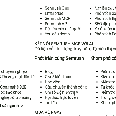
Semrush One
Nghiên cứu 
Enterprise
Phân tích đố
Semrush MCP
Phân tích th
Semrush API
SEO địa phư
Dữ liệu của chúng tôi
Ý kiến của A
Yêu cầu demo
Phân tích B
KẾT NỐI SEMRUSH MCP VỚI AI
Dữ liệu về lưu lượng truy cập, độ hiển thị 
h
Phát triển cùng Semrush
Khám phá cá
ụ chuyên nghiệp
Blog
Kiểm tra 
& Thương mại điện tử
Cơ sở kiến thức
Kiểm tra
y
Học viện
Kiểm tra
 Công nghệ B2B
Câu chuyên thành công
Từ khóa
óc sức khỏe
Chỉ số Độ hiển thị AI
Kiểm tra
nghiệp địa phương
Hội thảo trực tuyến
Trang we
Tin tức
Khám ph
t cả ngành
MUA VÉ NGAY