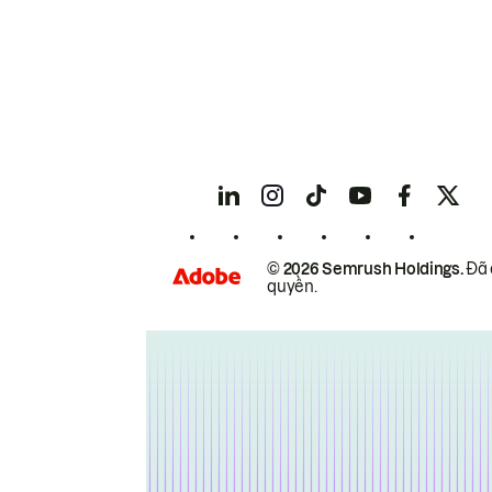
© 2026 Semrush Holdings.
Đã 
quyền.