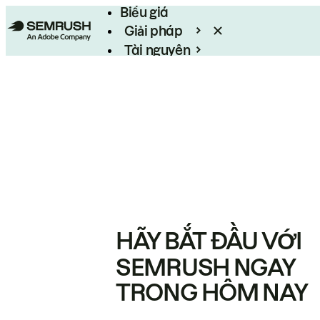
Biểu giá
Giải pháp
Tài nguyên
Enterprise
HÃY BẮT ĐẦU VỚI
SEMRUSH NGAY
TRONG HÔM NAY