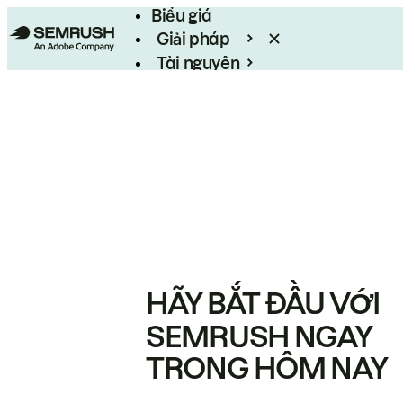
Biểu giá
Giải pháp
Tài nguyên
Enterprise
HÃY BẮT ĐẦU VỚI
SEMRUSH NGAY
TRONG HÔM NAY