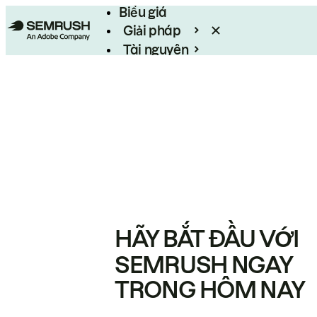
Biểu giá
Giải pháp
Tài nguyên
Enterprise
HÃY BẮT ĐẦU VỚI
SEMRUSH NGAY
TRONG HÔM NAY