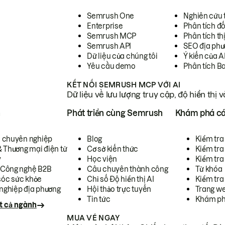
Semrush One
Nghiên cứu 
Enterprise
Phân tích đố
Semrush MCP
Phân tích th
Semrush API
SEO địa phư
Dữ liệu của chúng tôi
Ý kiến của A
Yêu cầu demo
Phân tích B
KẾT NỐI SEMRUSH MCP VỚI AI
Dữ liệu về lưu lượng truy cập, độ hiển thị 
h
Phát triển cùng Semrush
Khám phá cá
ụ chuyên nghiệp
Blog
Kiểm tra 
& Thương mại điện tử
Cơ sở kiến thức
Kiểm tra
y
Học viện
Kiểm tra
 Công nghệ B2B
Câu chuyên thành công
Từ khóa
óc sức khỏe
Chỉ số Độ hiển thị AI
Kiểm tra
nghiệp địa phương
Hội thảo trực tuyến
Trang we
Tin tức
Khám ph
t cả ngành
MUA VÉ NGAY