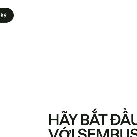
 ký
HÃY BẮT ĐẦ
VỚI SEMRU