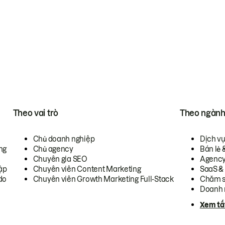
Theo vai trò
Theo ngàn
Chủ doanh nghiệp
Dịch v
ng
Chủ agency
Bán lẻ 
Chuyên gia SEO
Agenc
ập
Chuyên viên Content Marketing
SaaS &
do
Chuyên viên Growth Marketing Full-Stack
Chăm s
Doanh 
Xem tấ