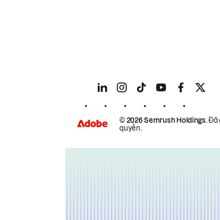
© 2026 Semrush Holdings.
Đã 
quyền.