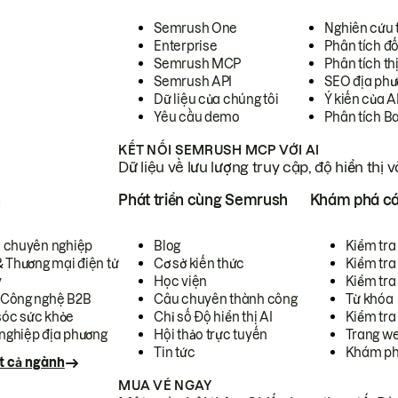
Semrush One
Nghiên cứu 
Enterprise
Phân tích đố
Semrush MCP
Phân tích th
Semrush API
SEO địa phư
Dữ liệu của chúng tôi
Ý kiến của A
Yêu cầu demo
Phân tích B
KẾT NỐI SEMRUSH MCP VỚI AI
Dữ liệu về lưu lượng truy cập, độ hiển thị 
h
Phát triển cùng Semrush
Khám phá cá
ụ chuyên nghiệp
Blog
Kiểm tra 
& Thương mại điện tử
Cơ sở kiến thức
Kiểm tra
y
Học viện
Kiểm tra
 Công nghệ B2B
Câu chuyên thành công
Từ khóa
óc sức khỏe
Chỉ số Độ hiển thị AI
Kiểm tra
nghiệp địa phương
Hội thảo trực tuyến
Trang we
Tin tức
Khám ph
t cả ngành
MUA VÉ NGAY