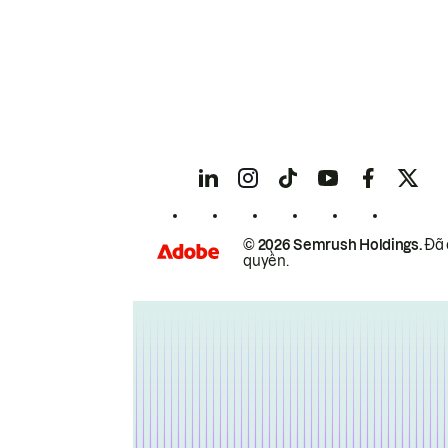
© 2026 Semrush Holdings.
Đã 
quyền.