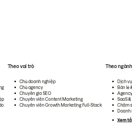
Theo vai trò
Theo ngàn
Chủ doanh nghiệp
Dịch v
ng
Chủ agency
Bán lẻ 
Chuyên gia SEO
Agenc
ập
Chuyên viên Content Marketing
SaaS &
do
Chuyên viên Growth Marketing Full-Stack
Chăm s
Doanh 
Xem tấ