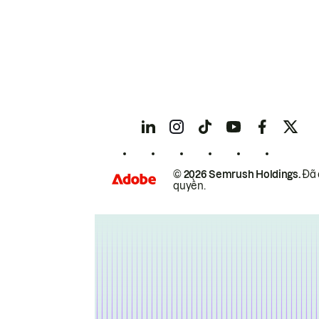
© 2026 Semrush Holdings.
Đã 
quyền.