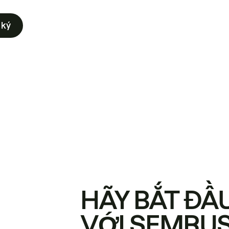
 ký
HÃY BẮT ĐẦ
VỚI SEMRU