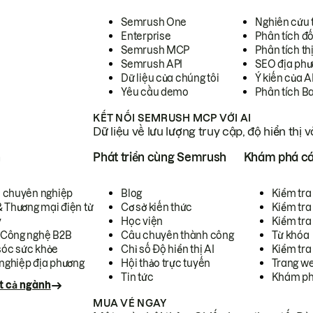
Semrush One
Nghiên cứu 
Enterprise
Phân tích đố
Semrush MCP
Phân tích th
Semrush API
SEO địa phư
Dữ liệu của chúng tôi
Ý kiến của A
Yêu cầu demo
Phân tích B
KẾT NỐI SEMRUSH MCP VỚI AI
Dữ liệu về lưu lượng truy cập, độ hiển thị 
h
Phát triển cùng Semrush
Khám phá cá
ụ chuyên nghiệp
Blog
Kiểm tra 
& Thương mại điện tử
Cơ sở kiến thức
Kiểm tra
y
Học viện
Kiểm tra
 Công nghệ B2B
Câu chuyên thành công
Từ khóa
óc sức khỏe
Chỉ số Độ hiển thị AI
Kiểm tra
nghiệp địa phương
Hội thảo trực tuyến
Trang we
Tin tức
Khám ph
t cả ngành
MUA VÉ NGAY