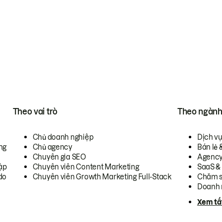
Theo vai trò
Theo ngàn
Chủ doanh nghiệp
Dịch v
ng
Chủ agency
Bán lẻ 
Chuyên gia SEO
Agenc
ập
Chuyên viên Content Marketing
SaaS &
do
Chuyên viên Growth Marketing Full-Stack
Chăm s
Doanh 
Xem tấ