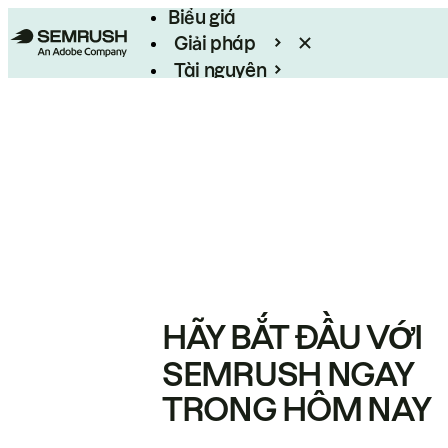
Biểu giá
Giải pháp
Tài nguyên
Enterprise
HÃY BẮT ĐẦU VỚI
SEMRUSH NGAY
TRONG HÔM NAY