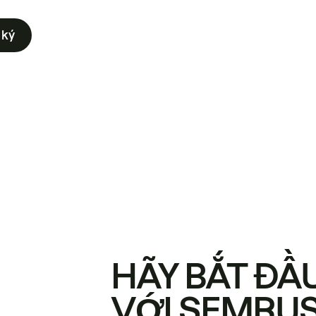
 ký
HÃY BẮT ĐẦ
VỚI SEMRU