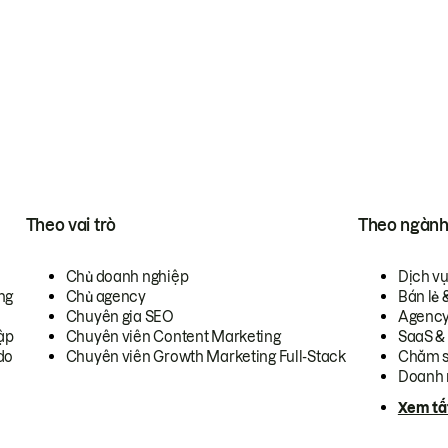
Theo vai trò
Theo ngàn
Chủ doanh nghiệp
Dịch v
ng
Chủ agency
Bán lẻ 
Chuyên gia SEO
Agenc
ập
Chuyên viên Content Marketing
SaaS &
do
Chuyên viên Growth Marketing Full-Stack
Chăm s
Doanh 
Xem tấ