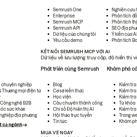
Semrush One
Nghiên cứu 
Enterprise
Phân tích đố
Semrush MCP
Phân tích th
Semrush API
SEO địa phư
Dữ liệu của chúng tôi
Ý kiến của A
Yêu cầu demo
Phân tích B
KẾT NỐI SEMRUSH MCP VỚI AI
Dữ liệu về lưu lượng truy cập, độ hiển thị 
h
Phát triển cùng Semrush
Khám phá cá
ụ chuyên nghiệp
Blog
Kiểm tra 
& Thương mại điện tử
Cơ sở kiến thức
Kiểm tra
y
Học viện
Kiểm tra
 Công nghệ B2B
Câu chuyên thành công
Từ khóa
óc sức khỏe
Chỉ số Độ hiển thị AI
Kiểm tra
nghiệp địa phương
Hội thảo trực tuyến
Trang we
Tin tức
Khám ph
t cả ngành
MUA VÉ NGAY