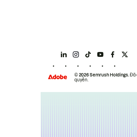
© 2026 Semrush Holdings.
Đã 
quyền.