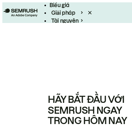
Biểu giá
Giải pháp
Tài nguyên
Enterprise
HÃY BẮT ĐẦU VỚI
SEMRUSH NGAY
TRONG HÔM NAY