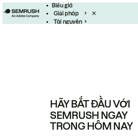
Biểu giá
Giải pháp
Tài nguyên
Enterprise
HÃY BẮT ĐẦU VỚI
SEMRUSH NGAY
TRONG HÔM NAY