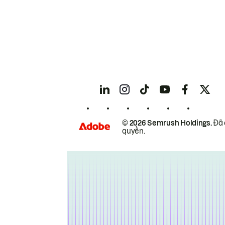
© 2026 Semrush Holdings.
Đã 
quyền.