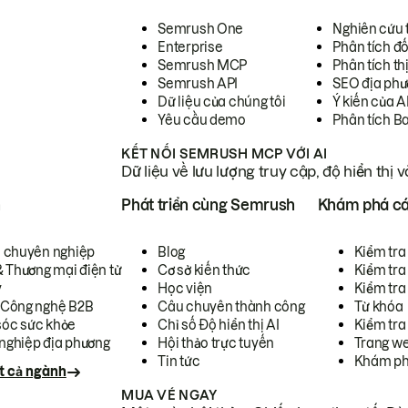
Semrush One
Nghiên cứu 
Enterprise
Phân tích đố
Semrush MCP
Phân tích th
Semrush API
SEO địa phư
Dữ liệu của chúng tôi
Ý kiến của A
Yêu cầu demo
Phân tích B
KẾT NỐI SEMRUSH MCP VỚI AI
Dữ liệu về lưu lượng truy cập, độ hiển thị 
h
Phát triển cùng Semrush
Khám phá cá
ụ chuyên nghiệp
Blog
Kiểm tra 
& Thương mại điện tử
Cơ sở kiến thức
Kiểm tra
y
Học viện
Kiểm tra
 Công nghệ B2B
Câu chuyên thành công
Từ khóa
óc sức khỏe
Chỉ số Độ hiển thị AI
Kiểm tra
nghiệp địa phương
Hội thảo trực tuyến
Trang we
Tin tức
Khám ph
t cả ngành
MUA VÉ NGAY