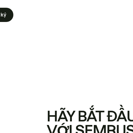
 ký
HÃY BẮT ĐẦ
VỚI SEMRU