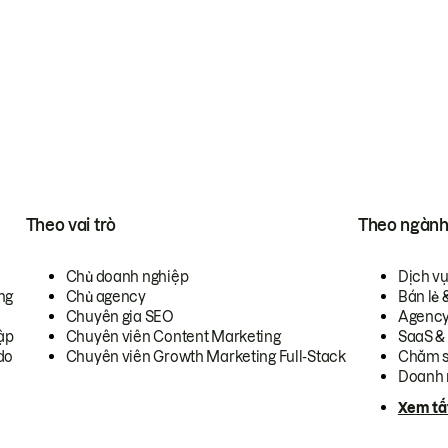
Theo vai trò
Theo ngàn
Chủ doanh nghiệp
Dịch v
ng
Chủ agency
Bán lẻ 
Chuyên gia SEO
Agenc
ập
Chuyên viên Content Marketing
SaaS &
do
Chuyên viên Growth Marketing Full-Stack
Chăm s
Doanh 
Xem tấ