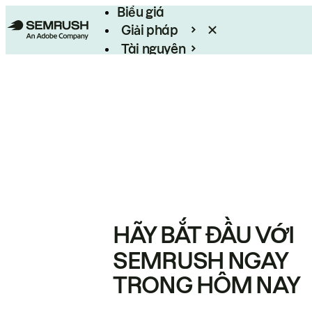
Biểu giá
Giải pháp
Tài nguyên
Enterprise
HÃY BẮT ĐẦU VỚI
SEMRUSH NGAY
TRONG HÔM NAY