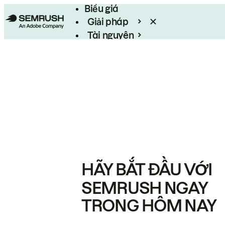
Biểu giá
Giải pháp
Tài nguyên
Enterprise
HÃY BẮT ĐẦU VỚI
SEMRUSH NGAY
TRONG HÔM NAY