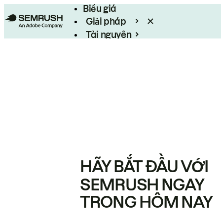
Biểu giá
Giải pháp
Tài nguyên
Enterprise
HÃY BẮT ĐẦU VỚI
SEMRUSH NGAY
TRONG HÔM NAY