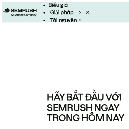
Biểu giá
Giải pháp
Tài nguyên
Enterprise
HÃY BẮT ĐẦU VỚI
SEMRUSH NGAY
TRONG HÔM NAY