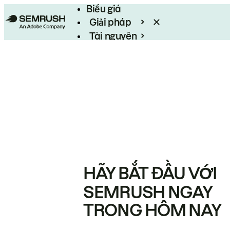
Biểu giá
Giải pháp
Tài nguyên
Enterprise
HÃY BẮT ĐẦU VỚI
SEMRUSH NGAY
TRONG HÔM NAY