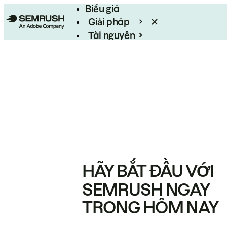
Biểu giá
Giải pháp
Tài nguyên
Enterprise
HÃY BẮT ĐẦU VỚI
SEMRUSH NGAY
TRONG HÔM NAY