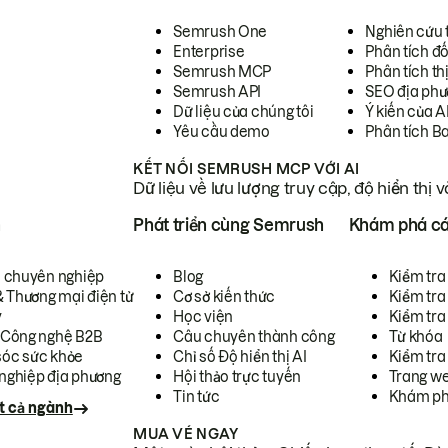
Semrush One
Nghiên cứu 
Enterprise
Phân tích đố
Semrush MCP
Phân tích th
Semrush API
SEO địa phư
Dữ liệu của chúng tôi
Ý kiến của A
Yêu cầu demo
Phân tích B
KẾT NỐI SEMRUSH MCP VỚI AI
Dữ liệu về lưu lượng truy cập, độ hiển thị 
h
Phát triển cùng Semrush
Khám phá cá
ụ chuyên nghiệp
Blog
Kiểm tra 
& Thương mại điện tử
Cơ sở kiến thức
Kiểm tra
y
Học viện
Kiểm tra
 Công nghệ B2B
Câu chuyên thành công
Từ khóa
óc sức khỏe
Chỉ số Độ hiển thị AI
Kiểm tra
nghiệp địa phương
Hội thảo trực tuyến
Trang we
Tin tức
Khám ph
t cả ngành
MUA VÉ NGAY