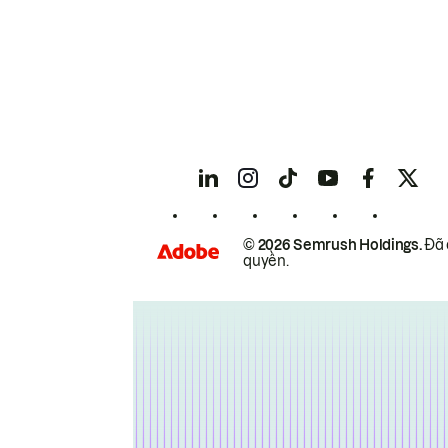
© 2026 Semrush Holdings.
Đã 
quyền.