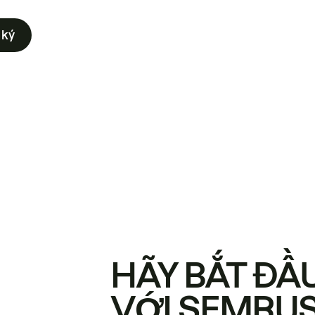
 ký
HÃY BẮT ĐẦ
VỚI SEMRU