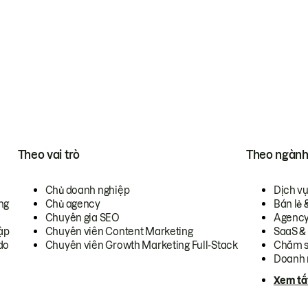
Theo vai trò
Theo ngàn
Chủ doanh nghiệp
Dịch v
ng
Chủ agency
Bán lẻ 
Chuyên gia SEO
Agenc
ập
Chuyên viên Content Marketing
SaaS &
do
Chuyên viên Growth Marketing Full-Stack
Chăm s
Doanh 
Xem tấ