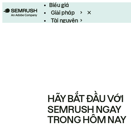
Biểu giá
Giải pháp
Tài nguyên
Enterprise
HÃY BẮT ĐẦU VỚI
SEMRUSH NGAY
TRONG HÔM NAY