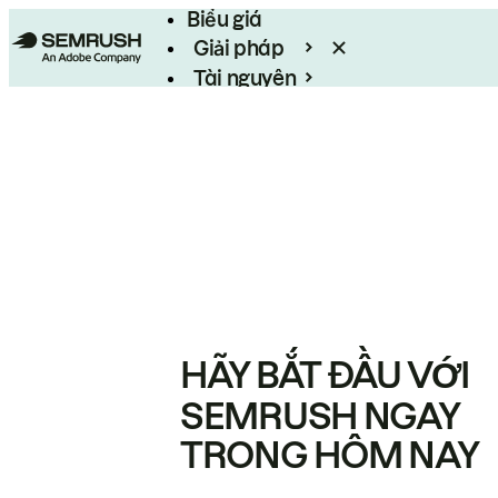
Biểu giá
Giải pháp
Tài nguyên
Enterprise
HÃY BẮT ĐẦU VỚI
SEMRUSH NGAY
TRONG HÔM NAY