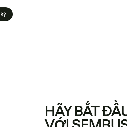
 ký
HÃY BẮT ĐẦ
VỚI SEMRU