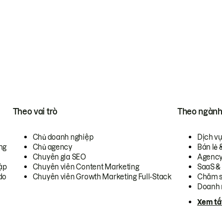
Theo vai trò
Theo ngàn
Chủ doanh nghiệp
Dịch v
ng
Chủ agency
Bán lẻ 
Chuyên gia SEO
Agenc
ập
Chuyên viên Content Marketing
SaaS &
do
Chuyên viên Growth Marketing Full-Stack
Chăm s
Doanh 
Xem tấ