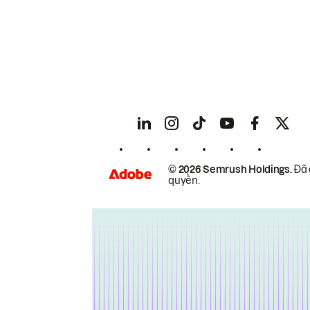
© 2026 Semrush Holdings.
Đã 
quyền.