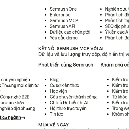
Semrush One
Nghiên cứu 
Enterprise
Phân tích đố
Semrush MCP
Phân tích th
Semrush API
SEO địa phư
Dữ liệu của chúng tôi
Ý kiến của A
Yêu cầu demo
Phân tích B
KẾT NỐI SEMRUSH MCP VỚI AI
Dữ liệu về lưu lượng truy cập, độ hiển thị 
h
Phát triển cùng Semrush
Khám phá cá
ụ chuyên nghiệp
Blog
Kiểm tra 
& Thương mại điện tử
Cơ sở kiến thức
Kiểm tra
y
Học viện
Kiểm tra
 Công nghệ B2B
Câu chuyên thành công
Từ khóa
óc sức khỏe
Chỉ số Độ hiển thị AI
Kiểm tra
nghiệp địa phương
Hội thảo trực tuyến
Trang we
Tin tức
Khám ph
t cả ngành
MUA VÉ NGAY