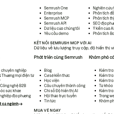
Semrush One
Nghiên cứu 
Enterprise
Phân tích đố
Semrush MCP
Phân tích th
Semrush API
SEO địa phư
Dữ liệu của chúng tôi
Ý kiến của A
Yêu cầu demo
Phân tích B
KẾT NỐI SEMRUSH MCP VỚI AI
Dữ liệu về lưu lượng truy cập, độ hiển thị 
h
Phát triển cùng Semrush
Khám phá cá
ụ chuyên nghiệp
Blog
Kiểm tra 
& Thương mại điện tử
Cơ sở kiến thức
Kiểm tra
y
Học viện
Kiểm tra
 Công nghệ B2B
Câu chuyên thành công
Từ khóa
óc sức khỏe
Chỉ số Độ hiển thị AI
Kiểm tra
nghiệp địa phương
Hội thảo trực tuyến
Trang we
Tin tức
Khám ph
t cả ngành
MUA VÉ NGAY