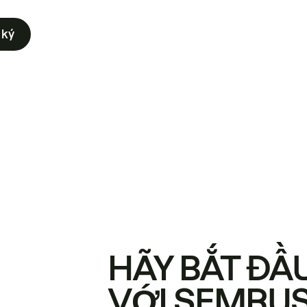
 ký
HÃY BẮT ĐẦ
VỚI SEMRU