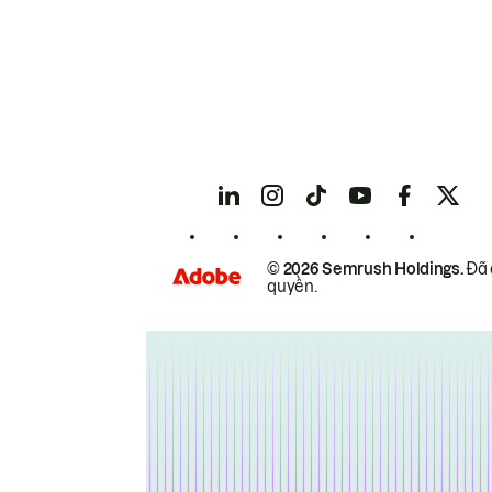
© 2026 Semrush Holdings.
Đã 
quyền.