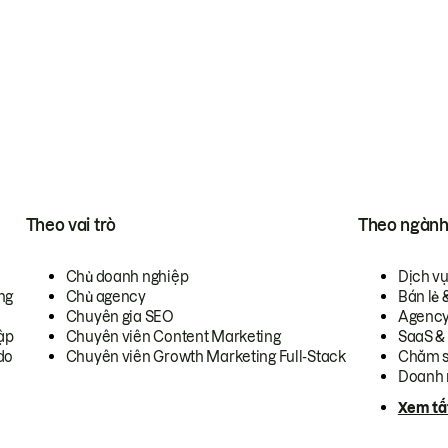
Theo vai trò
Theo ngàn
Chủ doanh nghiệp
Dịch v
ng
Chủ agency
Bán lẻ 
Chuyên gia SEO
Agenc
ập
Chuyên viên Content Marketing
SaaS &
do
Chuyên viên Growth Marketing Full-Stack
Chăm s
Doanh 
Xem tấ