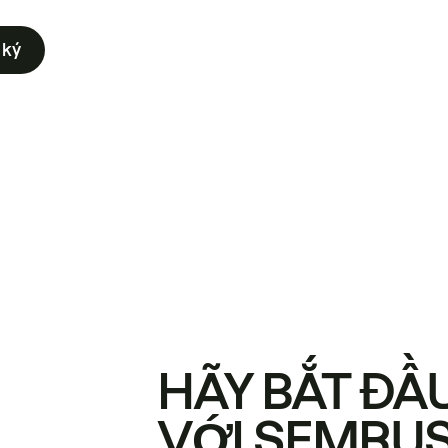
 ký
HÃY BẮT ĐẦ
VỚI SEMRU