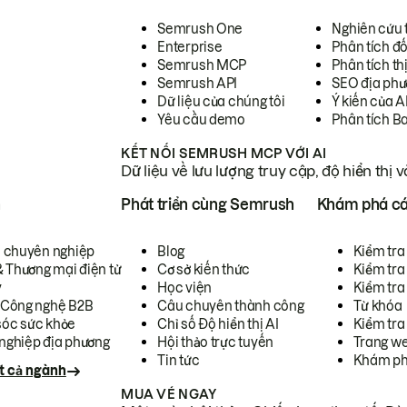
Semrush One
Nghiên cứu 
Enterprise
Phân tích đố
Semrush MCP
Phân tích th
Semrush API
SEO địa phư
Dữ liệu của chúng tôi
Ý kiến của A
Yêu cầu demo
Phân tích B
KẾT NỐI SEMRUSH MCP VỚI AI
Dữ liệu về lưu lượng truy cập, độ hiển thị 
h
Phát triển cùng Semrush
Khám phá cá
ụ chuyên nghiệp
Blog
Kiểm tra 
& Thương mại điện tử
Cơ sở kiến thức
Kiểm tra
y
Học viện
Kiểm tra
 Công nghệ B2B
Câu chuyên thành công
Từ khóa
óc sức khỏe
Chỉ số Độ hiển thị AI
Kiểm tra
nghiệp địa phương
Hội thảo trực tuyến
Trang we
Tin tức
Khám ph
t cả ngành
MUA VÉ NGAY