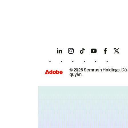
© 2026 Semrush Holdings.
Đã 
quyền.