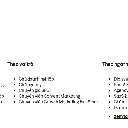
Theo vai trò
Theo ngàn
Chủ doanh nghiệp
Dịch v
ng
Chủ agency
Bán lẻ 
Chuyên gia SEO
Agenc
ập
Chuyên viên Content Marketing
SaaS &
do
Chuyên viên Growth Marketing Full-Stack
Chăm s
Doanh 
Xem tấ