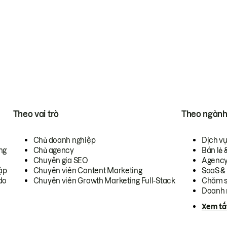
Theo vai trò
Theo ngàn
Chủ doanh nghiệp
Dịch v
ng
Chủ agency
Bán lẻ 
Chuyên gia SEO
Agenc
ập
Chuyên viên Content Marketing
SaaS &
do
Chuyên viên Growth Marketing Full-Stack
Chăm s
Doanh 
Xem tấ