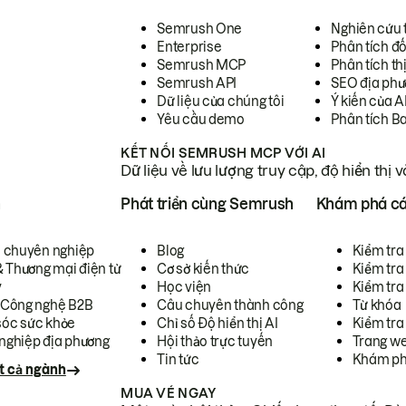
Semrush One
Nghiên cứu 
Enterprise
Phân tích đố
Semrush MCP
Phân tích th
Semrush API
SEO địa phư
Dữ liệu của chúng tôi
Ý kiến của A
Yêu cầu demo
Phân tích B
KẾT NỐI SEMRUSH MCP VỚI AI
Dữ liệu về lưu lượng truy cập, độ hiển thị 
h
Phát triển cùng Semrush
Khám phá cá
ụ chuyên nghiệp
Blog
Kiểm tra 
& Thương mại điện tử
Cơ sở kiến thức
Kiểm tra
y
Học viện
Kiểm tra
 Công nghệ B2B
Câu chuyên thành công
Từ khóa
óc sức khỏe
Chỉ số Độ hiển thị AI
Kiểm tra
nghiệp địa phương
Hội thảo trực tuyến
Trang we
Tin tức
Khám ph
t cả ngành
MUA VÉ NGAY