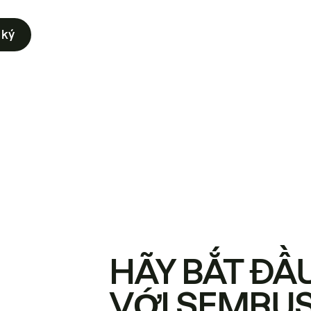
 ký
HÃY BẮT ĐẦ
VỚI SEMRU