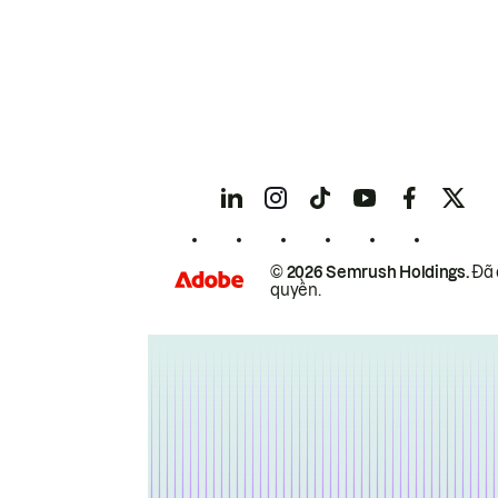
© 2026 Semrush Holdings.
Đã 
quyền.