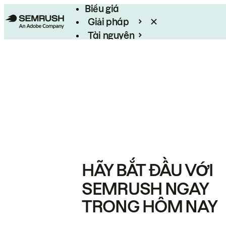
Biểu giá
Giải pháp
Tài nguyên
Enterprise
HÃY BẮT ĐẦU VỚI
SEMRUSH NGAY
TRONG HÔM NAY