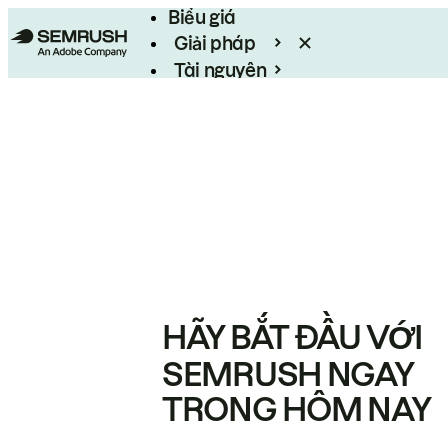
Biểu giá
Giải pháp
Tài nguyên
Enterprise
HÃY BẮT ĐẦU VỚI
SEMRUSH NGAY
TRONG HÔM NAY