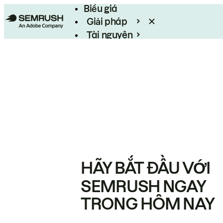
Biểu giá
Giải pháp
Tài nguyên
Enterprise
HÃY BẮT ĐẦU VỚI
SEMRUSH NGAY
TRONG HÔM NAY