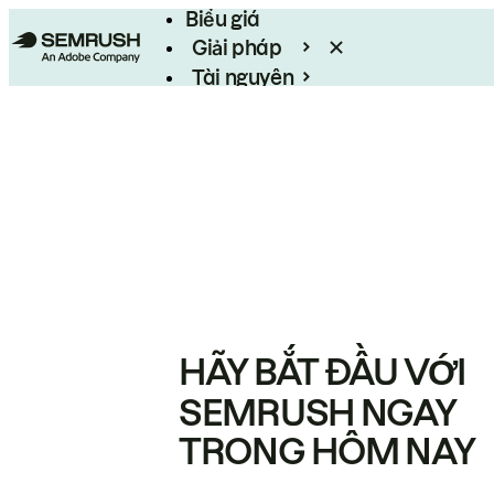
Biểu giá
Giải pháp
Tài nguyên
Enterprise
HÃY BẮT ĐẦU VỚI
SEMRUSH NGAY
TRONG HÔM NAY