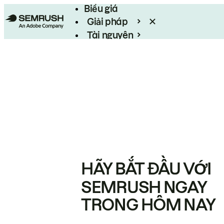
Biểu giá
Giải pháp
Tài nguyên
Enterprise
HÃY BẮT ĐẦU VỚI
SEMRUSH NGAY
TRONG HÔM NAY