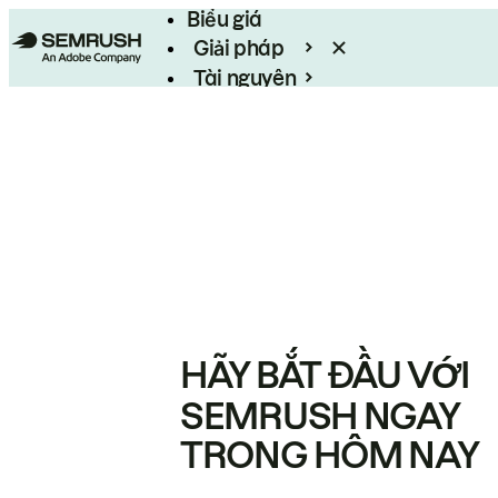
Biểu giá
Giải pháp
Tài nguyên
Enterprise
HÃY BẮT ĐẦU VỚI
SEMRUSH NGAY
TRONG HÔM NAY